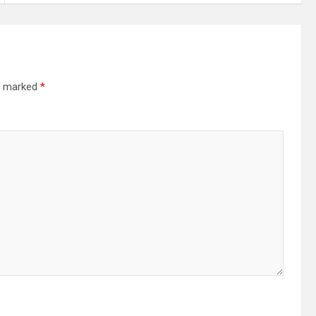
re marked
*