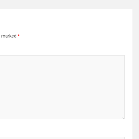
re marked
*